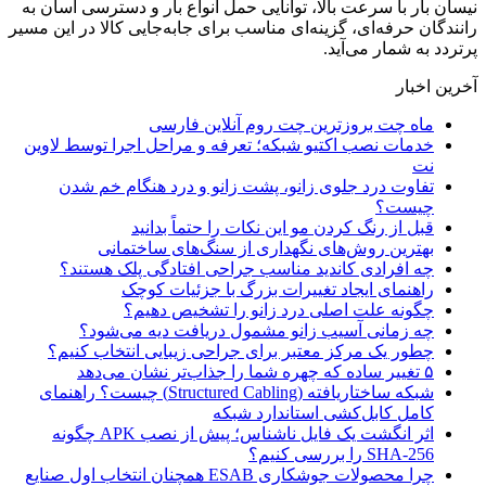
نیسان بار با سرعت بالا، توانایی حمل انواع بار و دسترسی آسان به
رانندگان حرفه‌ای، گزینه‌ای مناسب برای جابه‌جایی کالا در این مسیر
پرتردد به شمار می‌آید.
آخرین اخبار
ماه چت بروزترین چت روم آنلاین فارسی
خدمات نصب اکتیو شبکه؛ تعرفه و مراحل اجرا توسط لاوین
نت
تفاوت درد جلوی زانو، پشت زانو و درد هنگام خم شدن
چیست؟
قبل از رنگ کردن مو این نکات را حتماً بدانید
بهترین روش‌های نگهداری از سنگ‌های ساختمانی
چه افرادی کاندید مناسب جراحی افتادگی پلک هستند؟
راهنمای ایجاد تغییرات بزرگ با جزئیات کوچک
چگونه علت اصلی درد زانو را تشخیص دهیم؟
چه زمانی آسیب زانو مشمول دریافت دیه می‌شود؟
چطور یک مرکز معتبر برای جراحی زیبایی انتخاب کنیم؟
۵ تغییر ساده که چهره شما را جذاب‌تر نشان می‌دهد
شبکه ساختاریافته (Structured Cabling) چیست؟ راهنمای
کامل کابل‌کشی استاندارد شبکه
اثر انگشت یک فایل ناشناس؛ پیش از نصب APK چگونه
SHA-256 را بررسی کنیم؟
چرا محصولات جوشکاری ESAB همچنان انتخاب اول صنایع