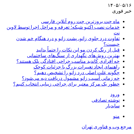
۱۴۰۵/۰۵/۱۶
خبر فوری
ماه چت بروزترین چت روم آنلاین فارسی
خدمات نصب اکتیو شبکه؛ تعرفه و مراحل اجرا توسط لاوین
نت
تفاوت درد جلوی زانو، پشت زانو و درد هنگام خم شدن
چیست؟
قبل از رنگ کردن مو این نکات را حتماً بدانید
بهترین روش‌های نگهداری از سنگ‌های ساختمانی
چه افرادی کاندید مناسب جراحی افتادگی پلک هستند؟
راهنمای ایجاد تغییرات بزرگ با جزئیات کوچک
چگونه علت اصلی درد زانو را تشخیص دهیم؟
چه زمانی آسیب زانو مشمول دریافت دیه می‌شود؟
چطور یک مرکز معتبر برای جراحی زیبایی انتخاب کنیم؟
ورود
نوشته تصادفی
سایدبار
منو
مرجع وب و فناوری تهران