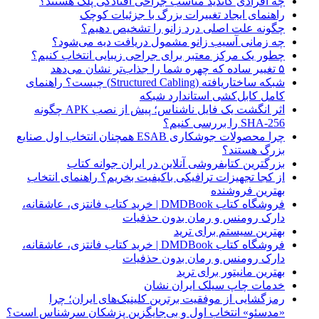
چه افرادی کاندید مناسب جراحی افتادگی پلک هستند؟
راهنمای ایجاد تغییرات بزرگ با جزئیات کوچک
چگونه علت اصلی درد زانو را تشخیص دهیم؟
چه زمانی آسیب زانو مشمول دریافت دیه می‌شود؟
چطور یک مرکز معتبر برای جراحی زیبایی انتخاب کنیم؟
۵ تغییر ساده که چهره شما را جذاب‌تر نشان می‌دهد
شبکه ساختاریافته (Structured Cabling) چیست؟ راهنمای
کامل کابل‌کشی استاندارد شبکه
اثر انگشت یک فایل ناشناس؛ پیش از نصب APK چگونه
SHA-256 را بررسی کنیم؟
چرا محصولات جوشکاری ESAB همچنان انتخاب اول صنایع
بزرگ هستند؟
بزرگترین کتابفروشی آنلاین در ایران جوانه کتاب
از کجا تجهیزات ترافیکی باکیفیت بخریم؟ راهنمای انتخاب
بهترین فروشنده
فروشگاه کتاب DMDBook | خرید کتاب فانتزی، عاشقانه،
دارک رومنس و رمان بدون حذفیات
بهترین سیستم برای ترید
فروشگاه کتاب DMDBook | خرید کتاب فانتزی، عاشقانه،
دارک رومنس و رمان بدون حذفیات
بهترین مانیتور برای ترید
خدمات چاپ سیلک ایران نشان
رمزگشایی از موفقیت برترین کلینیک‌های ایران؛ چرا
«مدسئو» انتخاب اول و بی‌جایگزین پزشکان سرشناس است؟