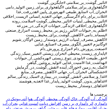
#تاثیر_گوشت_بر_سلامتی #جایگزین_گوشت
#گیاهخواری_برای_سلامتی #گیاهخواری_برای_زمین #تولید_دامی
#بحران_آب #منابع_طبیعی #بهره‌وری_پایین #هدررفت_غذا
#غلات_برای_دام #گرسنگی_جهانی #تغذیه_انسانی #زیست_اخلاقی
#تاثیر_محیطی_لبنیات #تاثیر_محیطی_گوشت #سلامت_روده
#گیاهخواری_اخلاقی #زندگی_حیوانات #زندگی_در_مزرعه
#ظلم_به_حیوانات #تاثیر_رژیم_بر_محیط_زیست #مزارع_صنعتی
#پسماند_دامی #کاهش_گوشت_برای_محیط_زیست
#کاهش_مصرف_لبنیات #رژیم_دوستدار_زمین #وگان_شویم
#وگانیزم #تغییر_الگوی_مصرف #صنایع_غذایی
#صنعت_پرورش_دام #مزارع_پرورش_دام
#پایداری_زیست_محیطی #بحران_زیستی #تغییر_سبک_زندگی
#حق_طبیعت #نابودی_تنوع_زیستی #بهره‌کشی_از_حیوانات
#بهداشت_غذا #امنیت_غذایی #تولید_پروتئین_گیاهی
#کمک_به_زمین #خوراک_آینده #نقش_گوشت_در_گرمایش
#خشکسالی #بحران_آب_جهانی #کاهش_مصرف_منابع
#غذا_و_سلامتی #نقش_گوشت_در_بیماری #سبک_زندگی_سالم
#غذاهای_بدون_گوشت #تولید_پایدار_غذا #تغذیه_هوشمند
#غذاهای_دوستدار_محیط_زیست
برچسب ها
آلودگی آب
آلودگی خاک
آلودگی محیطی
آلودگی هوا
آنتی‌بیوتیک در
دامداری
اثر دامداری بر زمین
افزایش دیابت
امنیت غذایی
بحران آب
بحران اقلیمی
بیماری‌های قلبی
پروتئین گیاهی
پرورش صنعتی دام