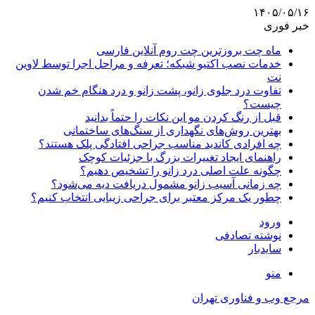
۱۴۰۵/۰۵/۱۶
خبر فوری
ماه چت بروزترین چت روم آنلاین فارسی
خدمات نصب اکتیو شبکه؛ تعرفه و مراحل اجرا توسط لاوین
نت
تفاوت درد جلوی زانو، پشت زانو و درد هنگام خم شدن
چیست؟
قبل از رنگ کردن مو این نکات را حتماً بدانید
بهترین روش‌های نگهداری از سنگ‌های ساختمانی
چه افرادی کاندید مناسب جراحی افتادگی پلک هستند؟
راهنمای ایجاد تغییرات بزرگ با جزئیات کوچک
چگونه علت اصلی درد زانو را تشخیص دهیم؟
چه زمانی آسیب زانو مشمول دریافت دیه می‌شود؟
چطور یک مرکز معتبر برای جراحی زیبایی انتخاب کنیم؟
ورود
نوشته تصادفی
سایدبار
منو
مرجع وب و فناوری تهران