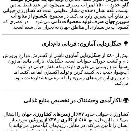
گاو، حدود ۱۵۰۰۰ لیتر آب
مصرف می‌شود. این عدد فقط نمادین
نیست، بلکه نشان‌دهنده‌ی فشار عظیمی است که کشاورزی حیوانی
بر منابع آب شیرین وارد می‌کند. در مجموع،
یک‌سوم از منابع آب
شیرین جهان صرف تولید محصولات دامی
می‌شود — در عصری که
کمبود آب در بسیاری از مناطق جهان به بحران بدل شده است.
🌳 جنگل‌زدایی آمازون: قربانی دام‌داری
بیش از
۸۰٪ از جنگل‌زدایی آمازون
ناشی از گسترش مزارع پرورش
دام و کشت خوراک حیوانات است. جنگل‌های بارانی مانند آمازون
نه‌تنها تنوع زیستی بی‌نظیری دارند، بلکه نقش حیاتی در تثبیت
آب‌وهوا، جذب دی‌اکسید کربن و تولید اکسیژن ایفا می‌کنند. اما
دام‌پروری این «ریه‌های زمین» را با سرعتی هشداردهنده نابود
می‌کند.
🌍 ناکارآمدی وحشتناک در تخصیص منابع غذایی
کشاورزی حیوانی حدود
۷۷٪ از زمین‌های کشاورزی جهان
را اشغال
می‌کند. با این‌حال، تنها
۱۸٪ از کالری
و
۳۷٪ از پروتئین
مورد نیاز
انسان را تأمین می‌کند. در مقابل، رژیم‌های گیاه‌محور می‌توانند با
زمین و منابع بسیار کمتر، جمعیت بیشتری را تغذیه کنند — بدون این