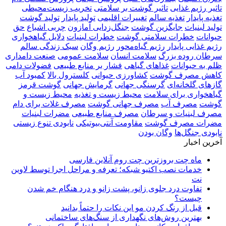
تاثیر رژیم غذایی
تاثیر گوشت بر سلامتی
تخریب زیست‌محیطی
تغذیه پایدار
تغذیه سالم
تغییرات اقلیمی
تولید پایدار
تولید گوشت
تولید لبنیات
جایگزین گوشت
جنگل‌زدایی آمازون
چربی اشباع
حق
حیوانات
خطرات سلامتی گوشت
خطرات لبنیات
دلایل گیاهخواری
رژیم غذایی پایدار
رژیم گیاه‌محور
رژیم وگان
سبک زندگی سالم
سرطان روده بزرگ
سلامت انسان
سلامت عمومی
صنعت دامداری
ظلم به حیوانات
غذاهای گیاهی
فشار بر منابع طبیعی
فضولات دامی
کاهش مصرف گوشت
کشاورزی حیوانی
کلسترول بالا
کمبود آب
گازهای گلخانه‌ای
گرسنگی جهانی
گرمایش جهانی
گوشت قرمز
گیاهخواری برای سلامت
محیط زیست و تغذیه
محیط زیست و
گوشت
مصرف آب
مصرف جهانی گوشت
مصرف غلات برای دام
مصرف لبنیات و سرطان
مصرف منابع طبیعی
مضرات لبنیات
مضرات مصرف گوشت
مقاومت آنتی‌بیوتیکی
نابودی تنوع زیستی
نابودی جنگل‌ها
وگان بودن
آخرین اخبار
ماه چت بروزترین چت روم آنلاین فارسی
خدمات نصب اکتیو شبکه؛ تعرفه و مراحل اجرا توسط لاوین
نت
تفاوت درد جلوی زانو، پشت زانو و درد هنگام خم شدن
چیست؟
قبل از رنگ کردن مو این نکات را حتماً بدانید
بهترین روش‌های نگهداری از سنگ‌های ساختمانی