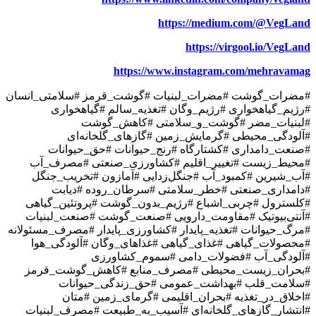
https://medium.com/@VegLand
https://virgool.io/VegLand
https://www.instagram.com/mehravamag
#مضرات_گوشت #مضرات_لبنیات #گوشت_قرمز #سلامتی_انسان
#رژیم_گیاهخواری #رژیم_وگان #تغذیه_سالم #گیاهخواری
#لبنیات_مضر #گوشت_و_سلامتی #کاهش_گوشت
#آلودگی_محیطی #گرمایش_زمین #گازهای_گلخانه‌ای
#صنعت_دامداری #کشتارگاه #رنج_حیوانات #حق_حیوانات
#محیط_زیست #تغییر_اقلیم #کشاورزی_صنعتی #مصرف_آب
#آب_شیرین #کمبود_آب #جنگل‌زدایی #آمازون #تخریب_جنگل
#دامداری_صنعتی #خطر_سلامتی #سرطان_روده #دیابت
#کلسترول #چربی_اشباع #رژیم_بدون_گوشت #پروتئین_گیاهی
#آنتی‌بیوتیک #مقاومت_دارویی #صنعت_گوشت #صنعت_لبنیات
#مرگ_حیوانات #تغذیه_پایدار #کشاورزی_پایدار #مصرف_مسئولانه
#محصولات_گیاهی #غذای_گیاهی #غذاهای_وگان #آلودگی_هوا
#آلودگی_آب #فضولات_دامی #سموم_کشاورزی
#بحران_زیست_محیطی #مصرف_منابع #کاهش_گوشت_قرمز
#سلامت_قلب #بهداشت_عمومی #حق_زندگی_حیوانات
#اخلاق_در_تغذیه #بحران_اقلیمی #گرمای_زمین #متان
#انتشار_گازهای_گلخانه‌ای #آسیب_به_طبیعت #مصرف_لبنیات