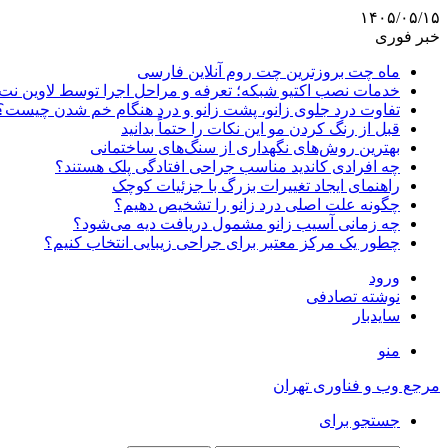
۱۴۰۵/۰۵/۱۵
خبر فوری
ماه چت بروزترین چت روم آنلاین فارسی
خدمات نصب اکتیو شبکه؛ تعرفه و مراحل اجرا توسط لاوین نت
تفاوت درد جلوی زانو، پشت زانو و درد هنگام خم شدن چیست؟
قبل از رنگ کردن مو این نکات را حتماً بدانید
بهترین روش‌های نگهداری از سنگ‌های ساختمانی
چه افرادی کاندید مناسب جراحی افتادگی پلک هستند؟
راهنمای ایجاد تغییرات بزرگ با جزئیات کوچک
چگونه علت اصلی درد زانو را تشخیص دهیم؟
چه زمانی آسیب زانو مشمول دریافت دیه می‌شود؟
چطور یک مرکز معتبر برای جراحی زیبایی انتخاب کنیم؟
ورود
نوشته تصادفی
سایدبار
منو
مرجع وب و فناوری تهران
جستجو برای