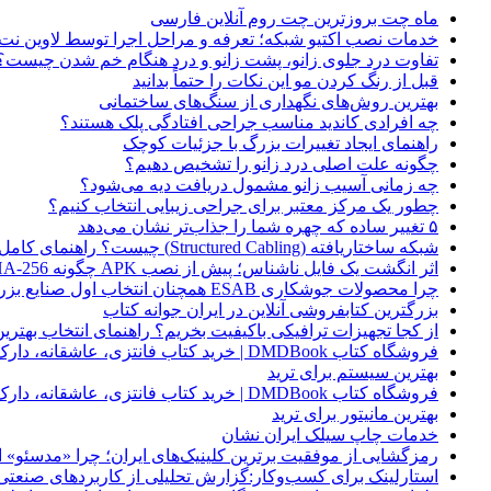
ماه چت بروزترین چت روم آنلاین فارسی
خدمات نصب اکتیو شبکه؛ تعرفه و مراحل اجرا توسط لاوین نت
تفاوت درد جلوی زانو، پشت زانو و درد هنگام خم شدن چیست؟
قبل از رنگ کردن مو این نکات را حتماً بدانید
بهترین روش‌های نگهداری از سنگ‌های ساختمانی
چه افرادی کاندید مناسب جراحی افتادگی پلک هستند؟
راهنمای ایجاد تغییرات بزرگ با جزئیات کوچک
چگونه علت اصلی درد زانو را تشخیص دهیم؟
چه زمانی آسیب زانو مشمول دریافت دیه می‌شود؟
چطور یک مرکز معتبر برای جراحی زیبایی انتخاب کنیم؟
۵ تغییر ساده که چهره شما را جذاب‌تر نشان می‌دهد
شبکه ساختاریافته (Structured Cabling) چیست؟ راهنمای کامل کابل‌کشی استاندارد شبکه
اثر انگشت یک فایل ناشناس؛ پیش از نصب APK چگونه SHA-256 را بررسی کنیم؟
چرا محصولات جوشکاری ESAB همچنان انتخاب اول صنایع بزرگ هستند؟
بزرگترین کتابفروشی آنلاین در ایران جوانه کتاب
از کجا تجهیزات ترافیکی باکیفیت بخریم؟ راهنمای انتخاب بهتری
فروشگاه کتاب DMDBook | خرید کتاب فانتزی، عاشقانه، دارک رومنس و رمان بدون حذفیات
بهترین سیستم برای ترید
فروشگاه کتاب DMDBook | خرید کتاب فانتزی، عاشقانه، دارک رومنس و رمان بدون حذفیات
بهترین مانیتور برای ترید
خدمات چاپ سیلک ایران نشان
رمزگشایی از موفقیت برترین کلینیک‌های ایران؛ چرا «مدسئو
استارلینک برای کسب‌وکار:گزارش تحلیلی از کاربردهای صنعتی