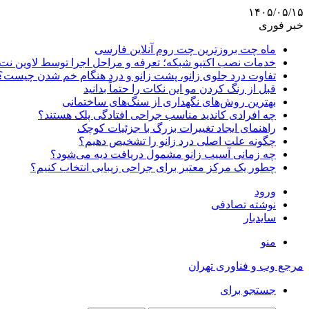
۱۴۰۵/۰۵/۱۵
خبر فوری
ماه چت بروزترین چت روم آنلاین فارسی
خدمات نصب اکتیو شبکه؛ تعرفه و مراحل اجرا توسط لاوین نت
تفاوت درد جلوی زانو، پشت زانو و درد هنگام خم شدن چیست؟
قبل از رنگ کردن مو این نکات را حتماً بدانید
بهترین روش‌های نگهداری از سنگ‌های ساختمانی
چه افرادی کاندید مناسب جراحی افتادگی پلک هستند؟
راهنمای ایجاد تغییرات بزرگ با جزئیات کوچک
چگونه علت اصلی درد زانو را تشخیص دهیم؟
چه زمانی آسیب زانو مشمول دریافت دیه می‌شود؟
چطور یک مرکز معتبر برای جراحی زیبایی انتخاب کنیم؟
ورود
نوشته تصادفی
سایدبار
منو
مرجع وب و فناوری تهران
جستجو برای