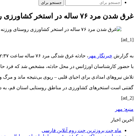
جستجو برای
غرق شدن مرد ۷۶ ساله در استخر کشاورزی روستای ورزنه قم
[ad_1]
به گزارش
خبرنگار مهر
، حادثه غرق
شدگی
مرد ۷۶ ساله ساعت ۱۲:۳۷ روز چهارشنبه رخ داد و بلافاصله پس از تماس با مرکز فوریت‌های پزشکی قم، تیم امدادی اورژانس به محل اعزام شد.
با حضور کارشناسان اورژانس در محل حادثه، مشخص شد که فرد حادثه
تلاش نیروهای امدادی برای احیای قلبی – ریوی بی‌نتیجه ماند و مرگ و
گفتنی است استخرهای کشاورزی در مناطق روستایی استان قم، به دلیل
[ad_2]
منبع: مهر
آخرین اخبار
ماه چت بروزترین چت روم آنلاین فارسی