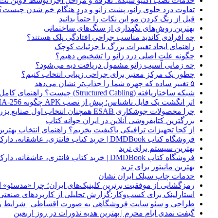
خدمات نصب اکتیو شبکه؛ تعرفه و مراحل اجرا توسط لاوین نت
تفاوت درد جلوی زانو، پشت زانو و درد هنگام خم شدن چیست؟
قبل از رنگ کردن مو این نکات را حتماً بدانید
بهترین روش‌های نگهداری از سنگ‌های ساختمانی
چه افرادی کاندید مناسب جراحی افتادگی پلک هستند؟
راهنمای ایجاد تغییرات بزرگ با جزئیات کوچک
چگونه علت اصلی درد زانو را تشخیص دهیم؟
چه زمانی آسیب زانو مشمول دریافت دیه می‌شود؟
چطور یک مرکز معتبر برای جراحی زیبایی انتخاب کنیم؟
۵ تغییر ساده که چهره شما را جذاب‌تر نشان می‌دهد
شبکه ساختاریافته (Structured Cabling) چیست؟ راهنمای کامل کابل‌کشی استاندارد شبکه
اثر انگشت یک فایل ناشناس؛ پیش از نصب APK چگونه SHA-256 را بررسی کنیم؟
چرا محصولات جوشکاری ESAB همچنان انتخاب اول صنایع بزرگ هستند؟
بزرگترین کتابفروشی آنلاین در ایران جوانه کتاب
از کجا تجهیزات ترافیکی باکیفیت بخریم؟ راهنمای انتخاب بهتری
فروشگاه کتاب DMDBook | خرید کتاب فانتزی، عاشقانه، دارک رومنس و رمان بدون حذفیات
بهترین سیستم برای ترید
فروشگاه کتاب DMDBook | خرید کتاب فانتزی، عاشقانه، دارک رومنس و رمان بدون حذفیات
بهترین مانیتور برای ترید
خدمات چاپ سیلک ایران نشان
رمزگشایی از موفقیت برترین کلینیک‌های ایران؛ چرا «مدسئو
استارلینک برای کسب‌وکار:گزارش تحلیلی از کاربردهای صنعتی
طراحی و سئو سایت فروشگاهی به صورت اقساطی | شرایط وی
گیفت نمدی ایام محرم | بهترین هدیه نذورات در روز اربعین