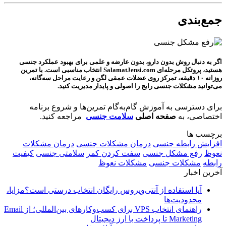
جمع‌بندی
اگر به دنبال روش
بدون دارو، بدون عارضه و علمی
برای بهبود عملکرد جنسی
هستید، پروتکل مرحله‌ای
SalamatJensi.com
انتخاب مناسبی است. با
تمرین
روزانه ۱۰ دقیقه
، تمرکز روی
عضلات عمقی لگن
و رعایت مراحل سه‌گانه،
می‌توانید مشکلات جنسی رایج را اصولی و پایدار مدیریت کنید.
برای دسترسی به آموزش گام‌به‌گام تمرین‌ها و شروع برنامه
اختصاصی، به
صفحه اصلی
سلامت جنسی
مراجعه کنید.
برچسب ها
افزایش رابطه جنسی
درمان مشکلات جنسی
درمان مشکلات
نعوظ
رفع مشکل جنسی
سفت کردن کمر
سلامتی جنسی
کیفیت
رابطه
مشکلات جنسی
مشکلات نعوظ
آخرین اخبار
آیا استفاده از آنتی‌ویروس رایگان انتخاب درستی است؟مزایا،
محدودیت‌ها
راهنمای انتخاب VPS برای کسب‌وکارهای بین‌المللی؛ از Email
Marketing تا پرداخت با ارز دیجیتال