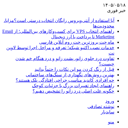
۱۴۰۵/۰۵/۱۸
خبر فوری
آیا استفاده از آنتی‌ویروس رایگان انتخاب درستی است؟مزایا،
محدودیت‌ها
راهنمای انتخاب VPS برای کسب‌وکارهای بین‌المللی؛ از Email
Marketing تا پرداخت با ارز دیجیتال
ماه چت بروزترین چت روم آنلاین فارسی
خدمات نصب اکتیو شبکه؛ تعرفه و مراحل اجرا توسط لاوین
نت
تفاوت درد جلوی زانو، پشت زانو و درد هنگام خم شدن
چیست؟
قبل از رنگ کردن مو این نکات را حتماً بدانید
بهترین روش‌های نگهداری از سنگ‌های ساختمانی
چه افرادی کاندید مناسب جراحی افتادگی پلک هستند؟
راهنمای ایجاد تغییرات بزرگ با جزئیات کوچک
چگونه علت اصلی درد زانو را تشخیص دهیم؟
ورود
نوشته تصادفی
سایدبار
منو