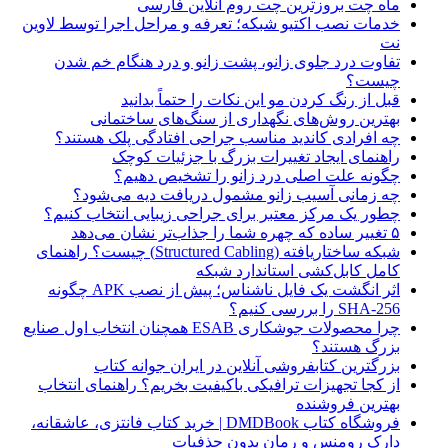
ماه چت بروزترین چت روم آنلاین فارسی
خدمات نصب اکتیو شبکه؛ تعرفه و مراحل اجرا توسط لاوین
نت
تفاوت درد جلوی زانو، پشت زانو و درد هنگام خم شدن
چیست؟
قبل از رنگ کردن مو این نکات را حتماً بدانید
بهترین روش‌های نگهداری از سنگ‌های ساختمانی
چه افرادی کاندید مناسب جراحی افتادگی پلک هستند؟
راهنمای ایجاد تغییرات بزرگ با جزئیات کوچک
چگونه علت اصلی درد زانو را تشخیص دهیم؟
چه زمانی آسیب زانو مشمول دریافت دیه می‌شود؟
چطور یک مرکز معتبر برای جراحی زیبایی انتخاب کنیم؟
۵ تغییر ساده که چهره شما را جذاب‌تر نشان می‌دهد
شبکه ساختاریافته (Structured Cabling) چیست؟ راهنمای
کامل کابل‌کشی استاندارد شبکه
اثر انگشت یک فایل ناشناس؛ پیش از نصب APK چگونه
SHA-256 را بررسی کنیم؟
چرا محصولات جوشکاری ESAB همچنان انتخاب اول صنایع
بزرگ هستند؟
بزرگترین کتابفروشی آنلاین در ایران جوانه کتاب
از کجا تجهیزات ترافیکی باکیفیت بخریم؟ راهنمای انتخاب
بهترین فروشنده
فروشگاه کتاب DMDBook | خرید کتاب فانتزی، عاشقانه،
دارک رومنس و رمان بدون حذفیات